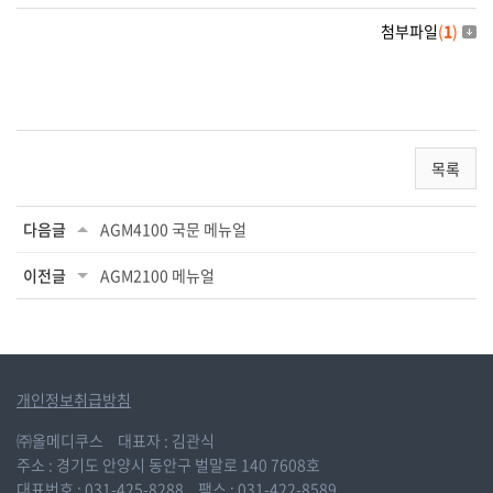
첨부파일
(
1
)
목록
다음글
AGM4100 국문 메뉴얼
이전글
AGM2100 메뉴얼
개인정보취급방침
㈜올메디쿠스
대표자 : 김관식
주소 : 경기도 안양시 동안구 벌말로 140 7608호
대표번호 : 031-425-8288
팩스 : 031-422-8589